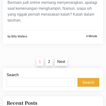
Bermain judi online memang menyenangkan, apalagi
saat kemenangan menghampiri. Namun, siapa sih
yang nggak pernah merasakan kalah? Kalah dalam
taruhan,
4 Minute
by
Billy Walters
Posts
1
2
Next
pagination
Search
Search
Recent Posts