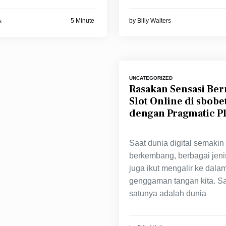
5 Minute
by
Billy Walters
s
UNCATEGORIZED
Rasakan Sensasi Be
Slot Online di sbobe
dengan Pragmatic P
Saat dunia digital semakin
berkembang, berbagai jeni
juga ikut mengalir ke dala
genggaman tangan kita. S
satunya adalah dunia