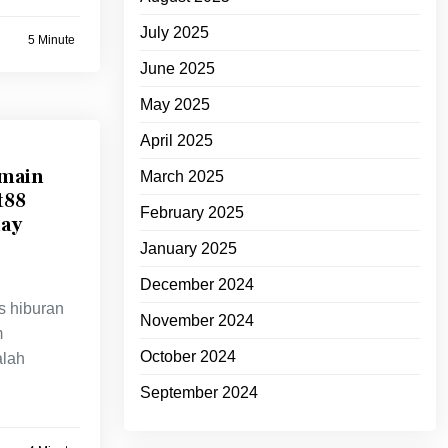
July 2025
5 Minute
June 2025
May 2025
April 2025
rmain
March 2025
t88
February 2025
lay
January 2025
December 2024
s hiburan
November 2024
m
October 2024
alah
September 2024