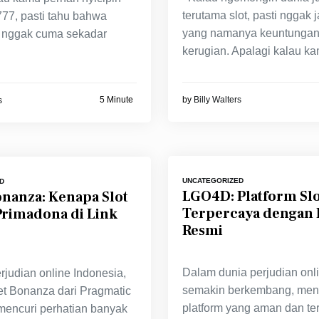
terutama slot, pasti nggak 
77, pasti tahu bahwa
yang namanya keuntungan
ni nggak cuma sekadar
kerugian. Apalagi kalau k
5 Minute
by
Billy Walters
s
UNCATEGORIZED
D
LGO4D: Platform Slo
nanza: Kenapa Slot
Terpercaya dengan 
 Primadona di Link
Resmi
Dalam dunia perjudian onl
rjudian online Indonesia,
semakin berkembang, me
 Bonanza dari Pragmatic
platform yang aman dan te
 mencuri perhatian banyak