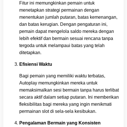
Fitur ini memungkinkan pemain untuk
menetapkan strategi permainan dengan
menentukan jumlah putaran, batas kemenangan,
dan batas kerugian. Dengan pengaturan ini,
pemain dapat mengelola saldo mereka dengan
lebih efektif dan bermain sesuai rencana tanpa
tergoda untuk melampaui batas yang telah
ditetapkan.
Efisiensi Waktu
Bagi pemain yang memiliki waktu terbatas,
Autoplay memungkinkan mereka untuk
memaksimalkan sesi bermain tanpa harus terlibat
secara aktif dalam setiap putaran. Ini memberikan
fleksibilitas bagi mereka yang ingin menikmati
permainan slot di sela-sela kesibukan.
Pengalaman Bermain yang Konsisten