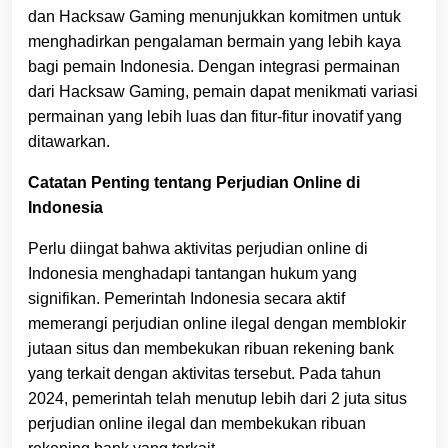
dan Hacksaw Gaming menunjukkan komitmen untuk
menghadirkan pengalaman bermain yang lebih kaya
bagi pemain Indonesia.
Dengan integrasi permainan
dari Hacksaw Gaming, pemain dapat menikmati variasi
permainan yang lebih luas dan fitur-fitur inovatif yang
ditawarkan.
​
Catatan Penting tentang Perjudian Online di
Indonesia
Perlu diingat bahwa aktivitas perjudian online di
Indonesia menghadapi tantangan hukum yang
signifikan.
Pemerintah Indonesia secara aktif
memerangi perjudian online ilegal dengan memblokir
jutaan situs dan membekukan ribuan rekening bank
yang terkait dengan aktivitas tersebut.
Pada tahun
2024, pemerintah telah menutup lebih dari 2 juta situs
perjudian online ilegal dan membekukan ribuan