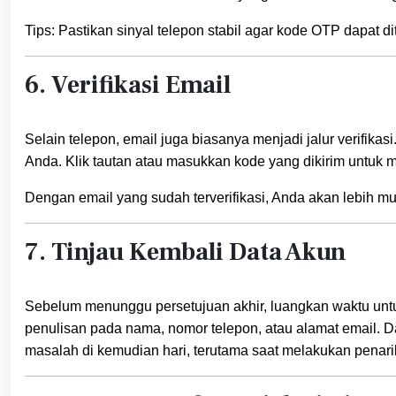
Tips: Pastikan sinyal telepon stabil agar kode OTP dapat d
6. Verifikasi Email
Selain telepon, email juga biasanya menjadi jalur verifikasi
Anda. Klik tautan atau masukkan kode yang dikirim untuk m
Dengan email yang sudah terverifikasi, Anda akan lebih mu
7. Tinjau Kembali Data Akun
Sebelum menunggu persetujuan akhir, luangkan waktu unt
penulisan pada nama, nomor telepon, atau alamat email. 
masalah di kemudian hari, terutama saat melakukan pena