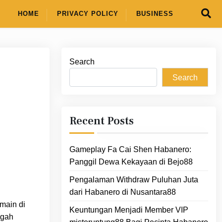
HOME
PRIVACY POLICY
BUSINESS
Search
Search
Recent Posts
Gameplay Fa Cai Shen Habanero:
Panggil Dewa Kekayaan di Bejo88
Pengalaman Withdraw Puluhan Juta
dari Habanero di Nusantara88
main di
Keuntungan Menjadi Member VIP
egah