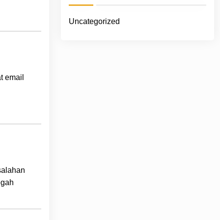
Uncategorized
t email
esalahan
egah