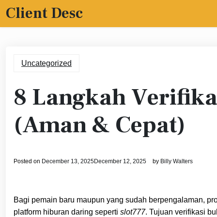
Client Desc
Skip
to
content
Uncategorized
8 Langkah Verifika
(Aman & Cepat)
Posted on
December 13, 2025
December 12, 2025
by
Billy Walters
Bagi pemain baru maupun yang sudah berpengalaman, prose
platform hiburan daring seperti
slot777
. Tujuan verifikasi