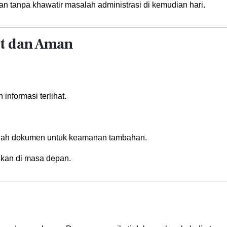
n tanpa khawatir masalah administrasi di kemudian hari.
at dan Aman
 informasi terlihat.
ggah dokumen untuk keamanan tambahan.
ukan di masa depan.