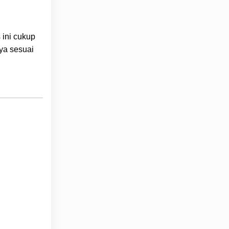
 ini cukup
ya sesuai