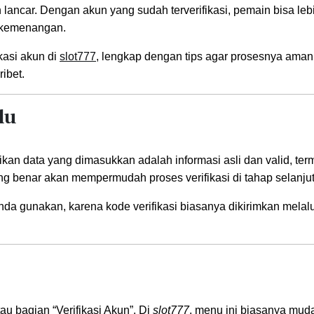
 lancar. Dengan akun yang sudah terverifikasi, pemain bisa le
k kemenangan.
kasi akun di
slot777
, lengkap dengan tips agar prosesnya aman
ibet.
lu
tikan data yang dimasukkan adalah informasi asli dan valid, t
ang benar akan mempermudah proses verifikasi di tahap selanju
nda gunakan, karena kode verifikasi biasanya dikirimkan melalu
u bagian “Verifikasi Akun”. Di
slot777
, menu ini biasanya mud