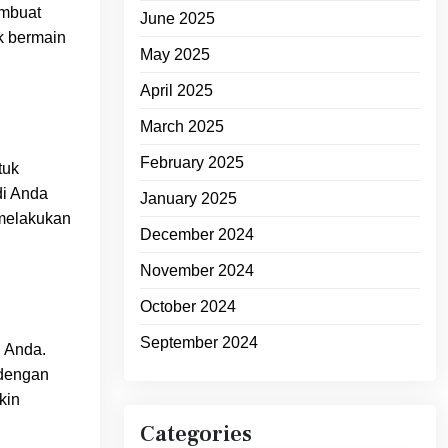
embuat
June 2025
k bermain
May 2025
April 2025
March 2025
February 2025
tuk
di Anda
January 2025
 melakukan
December 2024
November 2024
October 2024
September 2024
i Anda.
 dengan
kin
Categories