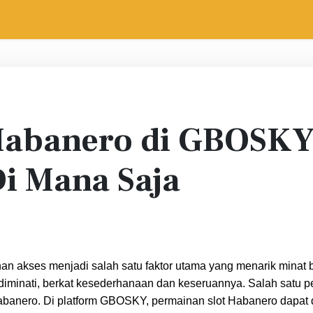
 Habanero di GBOSKY
Di Mana Saja
n akses menjadi salah satu faktor utama yang menarik minat
diminati, berkat kesederhanaan dan keseruannya. Salah satu 
abanero. Di platform GBOSKY, permainan slot Habanero dapat 