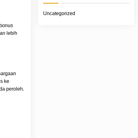
Uncategorized
 bonus
an lebih
hargaan
es ke
da peroleh.