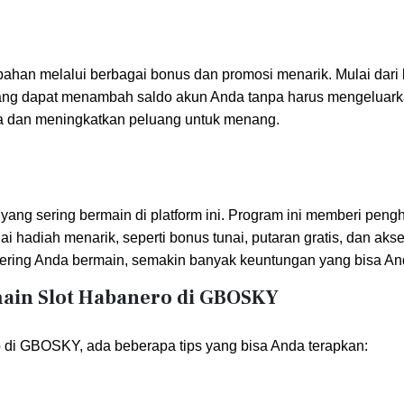
an melalui berbagai bonus dan promosi menarik. Mulai dari
yang dapat menambah saldo akun Anda tanpa harus mengeluark
ma dan meningkatkan peluang untuk menang.
ng sering bermain di platform ini. Program ini memberi peng
i hadiah menarik, seperti bonus tunai, putaran gratis, dan aks
sering Anda bermain, semakin banyak keuntungan yang bisa An
in Slot Habanero di GBOSKY
di GBOSKY, ada beberapa tips yang bisa Anda terapkan: