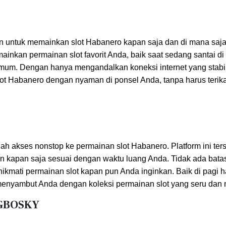
ntuk memainkan slot Habanero kapan saja dan di mana saja,
inkan permainan slot favorit Anda, baik saat sedang santai di
mum. Dengan hanya mengandalkan koneksi internet yang stabil
 Habanero dengan nyaman di ponsel Anda, tanpa harus terika
ah akses nonstop ke permainan slot Habanero. Platform ini ter
n kapan saja sesuai dengan waktu luang Anda. Tidak ada bata
mati permainan slot kapan pun Anda inginkan. Baik di pagi ha
nyambut Anda dengan koleksi permainan slot yang seru dan 
 GBOSKY