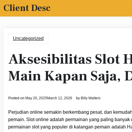
Client Desc
Skip
to
content
Uncategorized
Aksesibilitas Slot
Main Kapan Saja, 
Posted on
May 20, 2025
March 12, 2026
by
Billy Walters
Perjudian online semakin berkembang pesat, dan kemudaha
pemain. Slot online adalah permainan yang paling banyak 
permainan slot yang populer di kalangan pemain adalah H