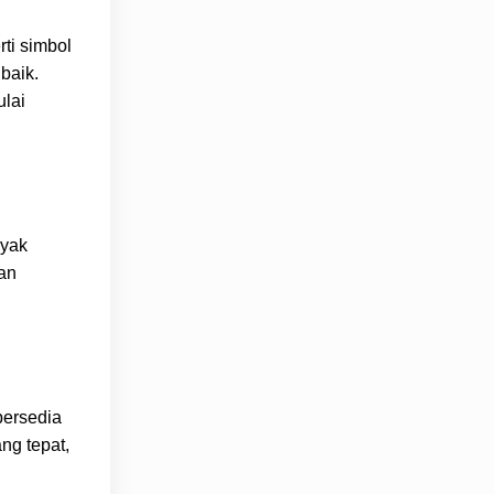
ti simbol
baik.
ulai
nyak
lan
bersedia
ng tepat,