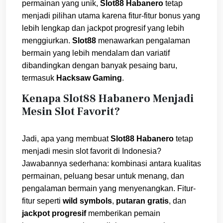
permainan yang unik,
Slot88 Habanero
tetap
menjadi pilihan utama karena fitur-fitur bonus yang
lebih lengkap dan jackpot progresif yang lebih
menggiurkan.
Slot88
menawarkan pengalaman
bermain yang lebih mendalam dan variatif
dibandingkan dengan banyak pesaing baru,
termasuk
Hacksaw Gaming
.
Kenapa Slot88 Habanero Menjadi
Mesin Slot Favorit?
Jadi, apa yang membuat
Slot88 Habanero
tetap
menjadi mesin slot favorit di Indonesia?
Jawabannya sederhana: kombinasi antara kualitas
permainan, peluang besar untuk menang, dan
pengalaman bermain yang menyenangkan. Fitur-
fitur seperti
wild symbols
,
putaran gratis
, dan
jackpot progresif
memberikan pemain