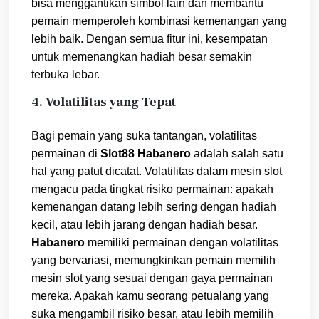
bisa menggantikan simbol lain dan membantu
pemain memperoleh kombinasi kemenangan yang
lebih baik. Dengan semua fitur ini, kesempatan
untuk memenangkan hadiah besar semakin
terbuka lebar.
4.
Volatilitas yang Tepat
Bagi pemain yang suka tantangan, volatilitas
permainan di
Slot88 Habanero
adalah salah satu
hal yang patut dicatat. Volatilitas dalam mesin slot
mengacu pada tingkat risiko permainan: apakah
kemenangan datang lebih sering dengan hadiah
kecil, atau lebih jarang dengan hadiah besar.
Habanero
memiliki permainan dengan volatilitas
yang bervariasi, memungkinkan pemain memilih
mesin slot yang sesuai dengan gaya permainan
mereka. Apakah kamu seorang petualang yang
suka mengambil risiko besar, atau lebih memilih