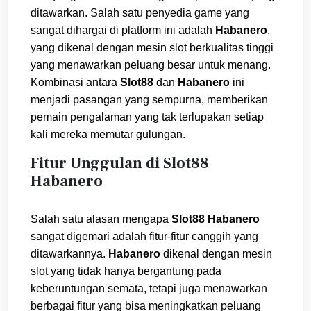
ditawarkan. Salah satu penyedia game yang
sangat dihargai di platform ini adalah
Habanero
,
yang dikenal dengan mesin slot berkualitas tinggi
yang menawarkan peluang besar untuk menang.
Kombinasi antara
Slot88
dan
Habanero
ini
menjadi pasangan yang sempurna, memberikan
pemain pengalaman yang tak terlupakan setiap
kali mereka memutar gulungan.
Fitur Unggulan di Slot88
Habanero
Salah satu alasan mengapa
Slot88 Habanero
sangat digemari adalah fitur-fitur canggih yang
ditawarkannya.
Habanero
dikenal dengan mesin
slot yang tidak hanya bergantung pada
keberuntungan semata, tetapi juga menawarkan
berbagai fitur yang bisa meningkatkan peluang