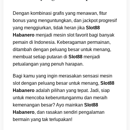
Dengan kombinasi grafis yang menawan, fitur
bonus yang menguntungkan, dan jackpot progresif
yang menggiurkan, tidak heran jika
Slot88
Habanero
menjadi mesin slot favorit bagi banyak
pemain di Indonesia. Keberagaman permainan,
ditambah dengan peluang besar untuk menang,
membuat setiap putaran di
Slot88
menjadi
petualangan yang penuh harapan.
Bagi kamu yang ingin merasakan sensasi mesin
slot dengan peluang besar untuk menang,
Slot88
Habanero
adalah pilihan yang tepat. Jadi, siap
untuk mencoba keberuntunganmu dan meraih
kemenangan besar? Ayo mainkan
Slot88
Habanero
, dan rasakan sendiri pengalaman
bermain yang tak terlupakan!