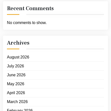
Recent Comments
No comments to show.
Archives
August 2026
July 2026
June 2026
May 2026
April 2026
March 2026
February 2026