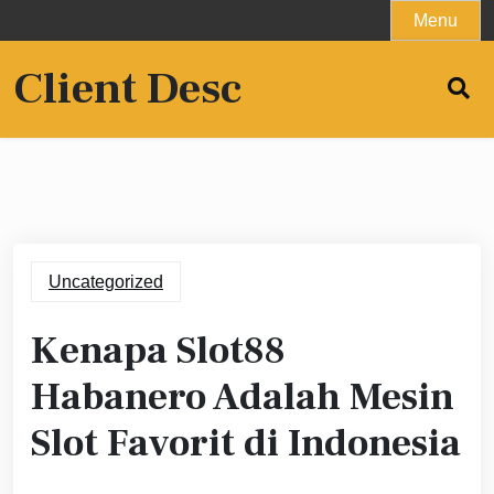
Skip
Menu
to
content
Client Desc
Uncategorized
Kenapa Slot88
Habanero Adalah Mesin
Slot Favorit di Indonesia