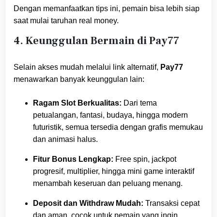
Dengan memanfaatkan tips ini, pemain bisa lebih siap
saat mulai taruhan real money.
4. Keunggulan Bermain di Pay77
Selain akses mudah melalui link alternatif,
Pay77
menawarkan banyak keunggulan lain:
Ragam Slot Berkualitas:
Dari tema
petualangan, fantasi, budaya, hingga modern
futuristik, semua tersedia dengan grafis memukau
dan animasi halus.
Fitur Bonus Lengkap:
Free spin, jackpot
progresif, multiplier, hingga mini game interaktif
menambah keseruan dan peluang menang.
Deposit dan Withdraw Mudah:
Transaksi cepat
dan aman, cocok untuk pemain yang ingin