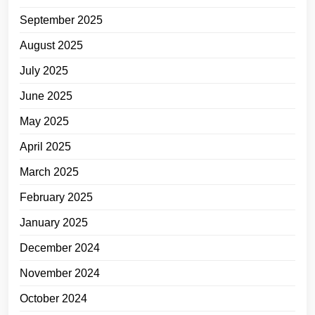
September 2025
August 2025
July 2025
June 2025
May 2025
April 2025
March 2025
February 2025
January 2025
December 2024
November 2024
October 2024