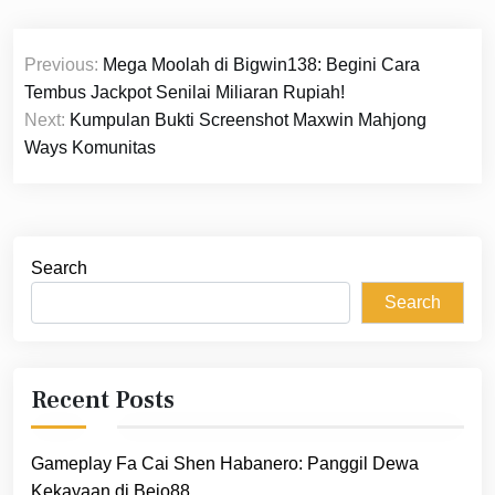
Post
Previous:
Mega Moolah di Bigwin138: Begini Cara
navigation
Tembus Jackpot Senilai Miliaran Rupiah!
Next:
Kumpulan Bukti Screenshot Maxwin Mahjong
Ways Komunitas
Search
Search
Recent Posts
Gameplay Fa Cai Shen Habanero: Panggil Dewa
Kekayaan di Bejo88