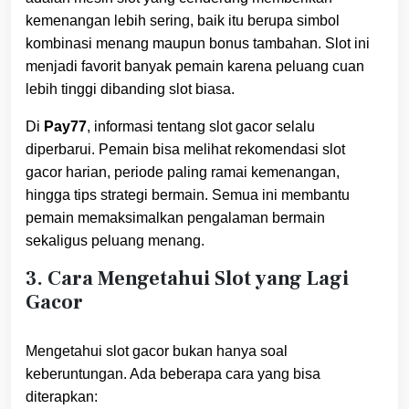
kemenangan lebih sering, baik itu berupa simbol
kombinasi menang maupun bonus tambahan. Slot ini
menjadi favorit banyak pemain karena peluang cuan
lebih tinggi dibanding slot biasa.
Di
Pay77
, informasi tentang slot gacor selalu
diperbarui. Pemain bisa melihat rekomendasi slot
gacor harian, periode paling ramai kemenangan,
hingga tips strategi bermain. Semua ini membantu
pemain memaksimalkan pengalaman bermain
sekaligus peluang menang.
3. Cara Mengetahui Slot yang Lagi
Gacor
Mengetahui slot gacor bukan hanya soal
keberuntungan. Ada beberapa cara yang bisa
diterapkan: