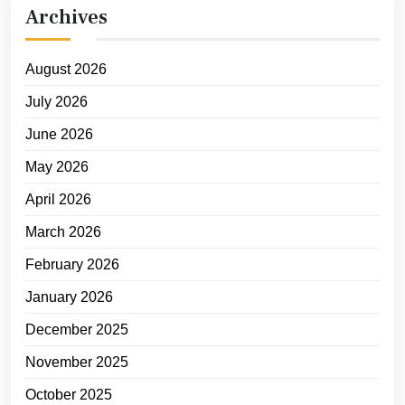
Archives
August 2026
July 2026
June 2026
May 2026
April 2026
March 2026
February 2026
January 2026
December 2025
November 2025
October 2025