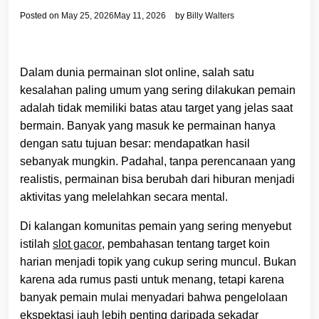
Posted on
May 25, 2026
May 11, 2026
by
Billy Walters
Dalam dunia permainan slot online, salah satu
kesalahan paling umum yang sering dilakukan pemain
adalah tidak memiliki batas atau target yang jelas saat
bermain. Banyak yang masuk ke permainan hanya
dengan satu tujuan besar: mendapatkan hasil
sebanyak mungkin. Padahal, tanpa perencanaan yang
realistis, permainan bisa berubah dari hiburan menjadi
aktivitas yang melelahkan secara mental.
Di kalangan komunitas pemain yang sering menyebut
istilah
slot gacor
, pembahasan tentang target koin
harian menjadi topik yang cukup sering muncul. Bukan
karena ada rumus pasti untuk menang, tetapi karena
banyak pemain mulai menyadari bahwa pengelolaan
ekspektasi jauh lebih penting daripada sekadar