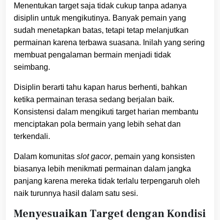
Menentukan target saja tidak cukup tanpa adanya
disiplin untuk mengikutinya. Banyak pemain yang
sudah menetapkan batas, tetapi tetap melanjutkan
permainan karena terbawa suasana. Inilah yang sering
membuat pengalaman bermain menjadi tidak
seimbang.
Disiplin berarti tahu kapan harus berhenti, bahkan
ketika permainan terasa sedang berjalan baik.
Konsistensi dalam mengikuti target harian membantu
menciptakan pola bermain yang lebih sehat dan
terkendali.
Dalam komunitas
slot gacor
, pemain yang konsisten
biasanya lebih menikmati permainan dalam jangka
panjang karena mereka tidak terlalu terpengaruh oleh
naik turunnya hasil dalam satu sesi.
Menyesuaikan Target dengan Kondisi