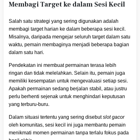
Membagi Target ke dalam Sesi Kecil
Salah satu strategi yang sering digunakan adalah
membagi target harian ke dalam beberapa sesi kecil.
Misalnya, daripada mengejar seluruh target dalam satu
waktu, pemain membaginya menjadi beberapa bagian
dalam satu hari.
Pendekatan ini membuat permainan terasa lebih
ringan dan tidak melelahkan. Selain itu, pemain juga
memiliki kesempatan untuk mengevaluasi setiap sesi.
Apakah permainan sedang berjalan stabil, atau justru
perlu berhenti sejenak untuk menghindari keputusan
yang terburu-buru.
Dalam situasi tertentu yang sering disebut
slot gacor
oleh komunitas, sesi kecil ini juga membantu pemain
menikmati momen permainan tanpa terlalu fokus pada