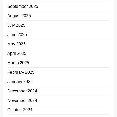
September 2025
August 2025
July 2025
June 2025
May 2025
April 2025
March 2025
February 2025
January 2025
December 2024
November 2024
October 2024