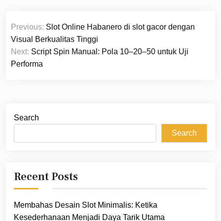
Post
Previous:
Slot Online Habanero di slot gacor dengan
navigation
Visual Berkualitas Tinggi
Next:
Script Spin Manual: Pola 10–20–50 untuk Uji
Performa
Search
Search
Recent Posts
Membahas Desain Slot Minimalis: Ketika
Kesederhanaan Menjadi Daya Tarik Utama