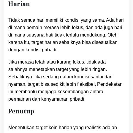
Harian
Tidak semua hari memiliki kondisi yang sama. Ada hari
di mana pemain merasa lebih fokus, dan ada juga hari
di mana suasana hati tidak terlalu mendukung. Oleh
karena itu, target harian sebaiknya bisa disesuaikan
dengan kondisi pribadi.
Jika merasa lelah atau kurang fokus, tidak ada
salahnya menetapkan target yang lebih ringan.
Sebaliknya, jika sedang dalam kondisi santai dan
nyaman, target bisa sedikit lebih fleksibel. Pendekatan
ini membantu menjaga keseimbangan antara
permainan dan kenyamanan pribadi.
Penutup
Menentukan target koin harian yang realistis adalah