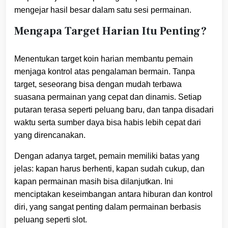
mengejar hasil besar dalam satu sesi permainan.
Mengapa Target Harian Itu Penting?
Menentukan target koin harian membantu pemain
menjaga kontrol atas pengalaman bermain. Tanpa
target, seseorang bisa dengan mudah terbawa
suasana permainan yang cepat dan dinamis. Setiap
putaran terasa seperti peluang baru, dan tanpa disadari
waktu serta sumber daya bisa habis lebih cepat dari
yang direncanakan.
Dengan adanya target, pemain memiliki batas yang
jelas: kapan harus berhenti, kapan sudah cukup, dan
kapan permainan masih bisa dilanjutkan. Ini
menciptakan keseimbangan antara hiburan dan kontrol
diri, yang sangat penting dalam permainan berbasis
peluang seperti slot.