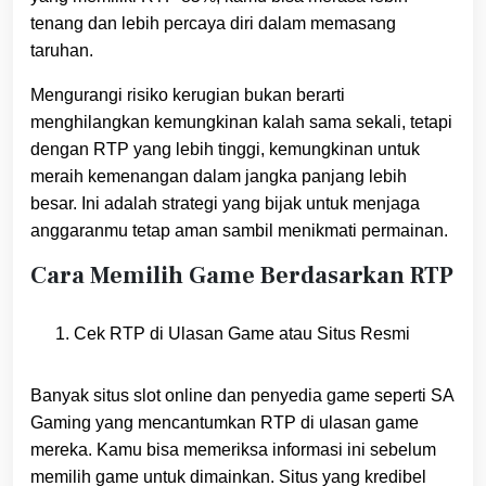
tenang dan lebih percaya diri dalam memasang
taruhan.
Mengurangi risiko kerugian bukan berarti
menghilangkan kemungkinan kalah sama sekali, tetapi
dengan RTP yang lebih tinggi, kemungkinan untuk
meraih kemenangan dalam jangka panjang lebih
besar. Ini adalah strategi yang bijak untuk menjaga
anggaranmu tetap aman sambil menikmati permainan.
Cara Memilih Game Berdasarkan RTP
Cek RTP di Ulasan Game atau Situs Resmi
Banyak situs slot online dan penyedia game seperti SA
Gaming yang mencantumkan RTP di ulasan game
mereka. Kamu bisa memeriksa informasi ini sebelum
memilih game untuk dimainkan. Situs yang kredibel