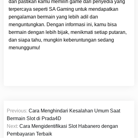
dan pastikan kamu memilih game dari penyedia yang
terpercaya seperti SA Gaming untuk mendapatkan
pengalaman bermain yang lebih adil dan
menguntungkan. Dengan informasi ini, kamu bisa
bermain dengan lebih bijak, menikmati setiap putaran,
dan siapa tahu, mungkin keberuntungan sedang
menunggumu!
Post
Previous:
Cara Menghindari Kesalahan Umum Saat
navigation
Bermain Slot di Prada4D
Next:
Cara Mengidentifikasi Slot Habanero dengan
Pembayaran Terbaik