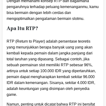
Dengan memahami konsep RTP dan bagaimana
pengaruhnya terhadap peluang kemenanganmu, kamu
bisa bermain dengan lebih cerdas dan
mengoptimalkan pengalaman bermain slotmu.
Apa Itu RTP?
RTP (Return to Player) adalah persentase teoretis
yang menunjukkan berapa banyak uang yang akan
kembali kepada pemain dalam jangka panjang dari
total taruhan yang dipasang. Sebagai contoh, jika
sebuah permainan slot memiliki RTP sebesar 96%,
artinya untuk setiap 100.000 IDR yang dipertaruhkan,
pemain dapat mengharapkan kembali sekitar 96.000
IDR dalam kemenangan. Sisanya, sekitar 4.000 IDR,
adalah keuntungan yang disimpan oleh penyedia
game.
Namun, penting untuk dicatat bahwa RTP ini bersifat