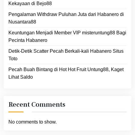
Kekayaan di Bejo88
Pengalaman Withdraw Puluhan Juta dari Habanero di
Nusantara88
Keuntungan Menjadi Member VIP misteruntung88 Bagi
Pecinta Habanero
Detik-Detik Scatter Pecah Berkali-kali Habanero Situs
Toto
Pecah Buah Bintang di Hot Hot Fruit Untung88, Kaget
Lihat Saldo
Recent Comments
No comments to show.