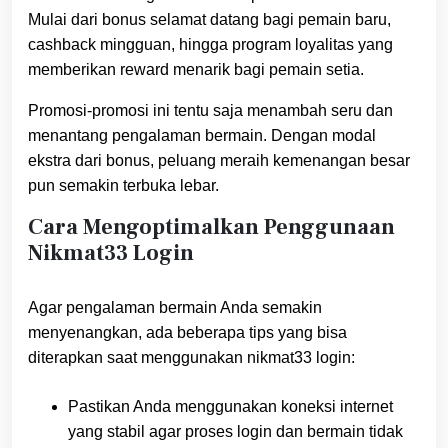
Mulai dari bonus selamat datang bagi pemain baru,
cashback mingguan, hingga program loyalitas yang
memberikan reward menarik bagi pemain setia.
Promosi-promosi ini tentu saja menambah seru dan
menantang pengalaman bermain. Dengan modal
ekstra dari bonus, peluang meraih kemenangan besar
pun semakin terbuka lebar.
Cara Mengoptimalkan Penggunaan
Nikmat33 Login
Agar pengalaman bermain Anda semakin
menyenangkan, ada beberapa tips yang bisa
diterapkan saat menggunakan nikmat33 login:
Pastikan Anda menggunakan koneksi internet
yang stabil agar proses login dan bermain tidak