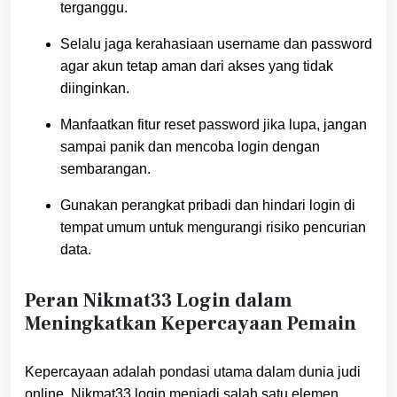
terganggu.
Selalu jaga kerahasiaan username dan password
agar akun tetap aman dari akses yang tidak
diinginkan.
Manfaatkan fitur reset password jika lupa, jangan
sampai panik dan mencoba login dengan
sembarangan.
Gunakan perangkat pribadi dan hindari login di
tempat umum untuk mengurangi risiko pencurian
data.
Peran Nikmat33 Login dalam
Meningkatkan Kepercayaan Pemain
Kepercayaan adalah pondasi utama dalam dunia judi
online. Nikmat33 login menjadi salah satu elemen