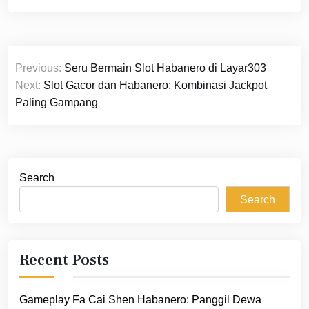
Post
Previous:
Seru Bermain Slot Habanero di Layar303
navigation
Next:
Slot Gacor dan Habanero: Kombinasi Jackpot
Paling Gampang
Search
Search
Recent Posts
Gameplay Fa Cai Shen Habanero: Panggil Dewa