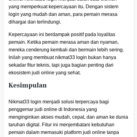
yang memperkuat kepercayaan itu. Dengan sistem
login yang mudah dan aman, para pemain merasa
dihargai dan terlindungi.
Kepercayaan ini berdampak positif pada loyalitas
pemain. Ketika pemain merasa aman dan nyaman,
mereka cenderung kembali dan bermain lebih sering.
Inilah yang membuat nikmat33 login bukan hanya
sekadar fitur teknis, tapi juga bagian penting dari
ekosistem judi online yang sehat.
Kesimpulan
Nikmat33 login menjadi solusi terpercaya bagi
penggemar judi online di Indonesia yang
menginginkan akses mudah, cepat, dan aman ke dunia
taruhan digital. Fitur ini menjembatani kebutuhan
pemain dalam memasuki platform judi online tanpa