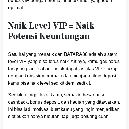
bonus VIP dengan promo ini untuk hasil yang lebih
optimal.
Naik Level VIP = Naik
Potensi Keuntungan
Satu hal yang menarik dari BATARA88 adalah sistem
level VIP yang bisa terus naik. Artinya, kamu gak harus
langsung jadi “sultan” untuk dapat fasilitas VIP. Cukup
dengan konsisten bermain dan menjaga ritme deposit,
kamu bisa naik level sedikit demi sedikit.
Semakin tinggi level kamu, semakin besar pula
cashback, bonus deposit, dan hadiah yang ditawarkan.
Ini bisa jadi motivasi buat kamu yang ingin menjadikan
slot bukan hanya hiburan, tapi juga peluang cuan.