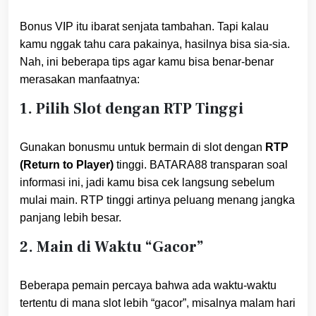
Bonus VIP itu ibarat senjata tambahan. Tapi kalau
kamu nggak tahu cara pakainya, hasilnya bisa sia-sia.
Nah, ini beberapa tips agar kamu bisa benar-benar
merasakan manfaatnya:
1.
Pilih Slot dengan RTP Tinggi
Gunakan bonusmu untuk bermain di slot dengan
RTP
(Return to Player)
tinggi. BATARA88 transparan soal
informasi ini, jadi kamu bisa cek langsung sebelum
mulai main. RTP tinggi artinya peluang menang jangka
panjang lebih besar.
2.
Main di Waktu “Gacor”
Beberapa pemain percaya bahwa ada waktu-waktu
tertentu di mana slot lebih “gacor”, misalnya malam hari