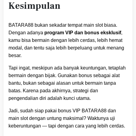
Kesimpulan
BATARA88 bukan sekadar tempat main slot biasa.
Dengan adanya
program VIP dan bonus eksklusif
,
kamu bisa bermain dengan lebih cerdas, lebih hemat
modal, dan tentu saja lebih berpeluang untuk menang
besar.
Tapi ingat, meskipun ada banyak keuntungan, tetaplah
bermain dengan bijak. Gunakan bonus sebagai alat
bantu, bukan sebagai alasan untuk bermain tanpa
batas. Karena pada akhirnya, strategi dan
pengendalian diri adalah kunci utama.
Jadi, sudah siap pakai bonus VIP BATARA88 dan
main slot dengan untung maksimal? Waktunya uji
keberuntungan — tapi dengan cara yang lebih cerdas.