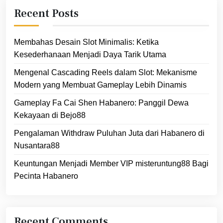
Recent Posts
Membahas Desain Slot Minimalis: Ketika
Kesederhanaan Menjadi Daya Tarik Utama
Mengenal Cascading Reels dalam Slot: Mekanisme
Modern yang Membuat Gameplay Lebih Dinamis
Gameplay Fa Cai Shen Habanero: Panggil Dewa
Kekayaan di Bejo88
Pengalaman Withdraw Puluhan Juta dari Habanero di
Nusantara88
Keuntungan Menjadi Member VIP misteruntung88 Bagi
Pecinta Habanero
Recent Comments