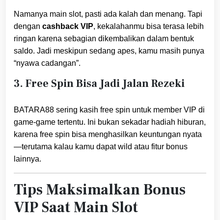
Namanya main slot, pasti ada kalah dan menang. Tapi
dengan
cashback VIP
, kekalahanmu bisa terasa lebih
ringan karena sebagian dikembalikan dalam bentuk
saldo. Jadi meskipun sedang apes, kamu masih punya
“nyawa cadangan”.
3.
Free Spin Bisa Jadi Jalan Rezeki
BATARA88 sering kasih free spin untuk member VIP di
game-game tertentu. Ini bukan sekadar hadiah hiburan,
karena free spin bisa menghasilkan keuntungan nyata
—terutama kalau kamu dapat wild atau fitur bonus
lainnya.
Tips Maksimalkan Bonus
VIP Saat Main Slot