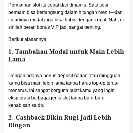
Permainan slot itu cepat dan dinamis. Satu sesi
bermain bisa berlangsung dalam hitungan menit—dan
itu artinya modal juga bisa habis dengan cepat. Nah, di
sinilah peran bonus VIP jadi sangat penting.
Berikut alasannya:
1.
Tambahan Modal untuk Main Lebih
Lama
Dengan adanya bonus deposit harian atau mingguan,
kamu bisa main lebih lama tanpa harus top-up terus-
menerus. Ini sangat berguna buat kamu yang ingin
eksplorasi berbagai jenis slot tanpa buru-buru
kehabisan saldo.
2.
Cashback Bikin Rugi Jadi Lebih
Ringan