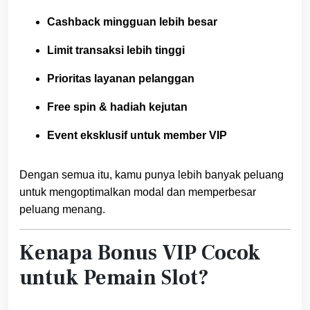
Cashback mingguan lebih besar
Limit transaksi lebih tinggi
Prioritas layanan pelanggan
Free spin & hadiah kejutan
Event eksklusif untuk member VIP
Dengan semua itu, kamu punya lebih banyak peluang
untuk mengoptimalkan modal dan memperbesar
peluang menang.
Kenapa Bonus VIP Cocok
untuk Pemain Slot?