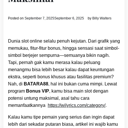
Posted on
September 7, 2025
September 6, 2025
by
Billy Walters
Dunia slot online selalu penuh kejutan. Dari grafik yang
memukau, fitur-fitur bonus, hingga sensasi saat simbol-
simbol berjejer sempurna—semuanya bikin nagih.
Tapi, pernah gak kamu merasa kalau peluang
menangmu bisa lebih besar kalau dapat keuntungan
ekstra, seperti bonus khusus atau fasilitas premium?
Nah, di
BATARA88
, hal ini bukan cuma mimpi. Lewat
program
Bonus VIP
, kamu bisa main slot dengan
potensi untung maksimal, asal tahu cara
memanfaatkannya
https://wilyrics.com/category/
.
Kalau kamu tipe pemain yang serius dan ingin dapat
lebih dari sekadar putaran biasa, artikel ini wajib kamu