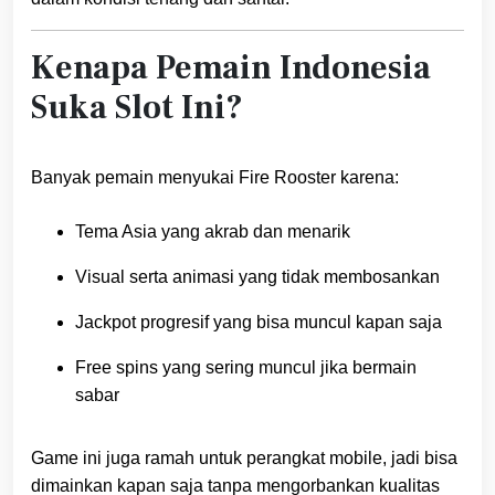
Kenapa Pemain Indonesia
Suka Slot Ini?
Banyak pemain menyukai Fire Rooster karena:
Tema Asia yang akrab dan menarik
Visual serta animasi yang tidak membosankan
Jackpot progresif yang bisa muncul kapan saja
Free spins yang sering muncul jika bermain
sabar
Game ini juga ramah untuk perangkat mobile, jadi bisa
dimainkan kapan saja tanpa mengorbankan kualitas