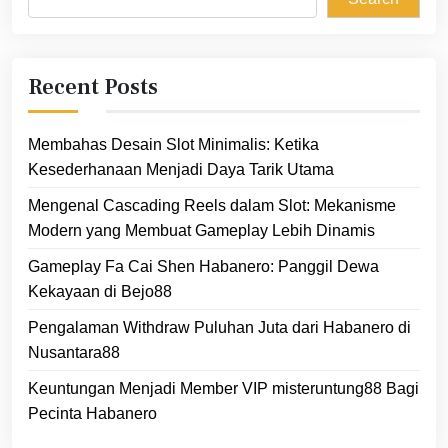
Recent Posts
Membahas Desain Slot Minimalis: Ketika
Kesederhanaan Menjadi Daya Tarik Utama
Mengenal Cascading Reels dalam Slot: Mekanisme
Modern yang Membuat Gameplay Lebih Dinamis
Gameplay Fa Cai Shen Habanero: Panggil Dewa
Kekayaan di Bejo88
Pengalaman Withdraw Puluhan Juta dari Habanero di
Nusantara88
Keuntungan Menjadi Member VIP misteruntung88 Bagi
Pecinta Habanero