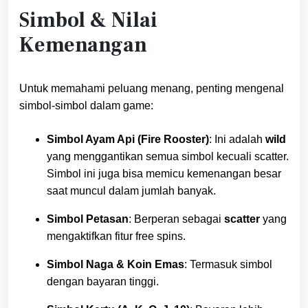
Simbol & Nilai
Kemenangan
Untuk memahami peluang menang, penting mengenal
simbol-simbol dalam game:
Simbol Ayam Api (Fire Rooster)
: Ini adalah
wild
yang menggantikan semua simbol kecuali scatter.
Simbol ini juga bisa memicu kemenangan besar
saat muncul dalam jumlah banyak.
Simbol Petasan
: Berperan sebagai
scatter
yang
mengaktifkan fitur free spins.
Simbol Naga & Koin Emas
: Termasuk simbol
dengan bayaran tinggi.