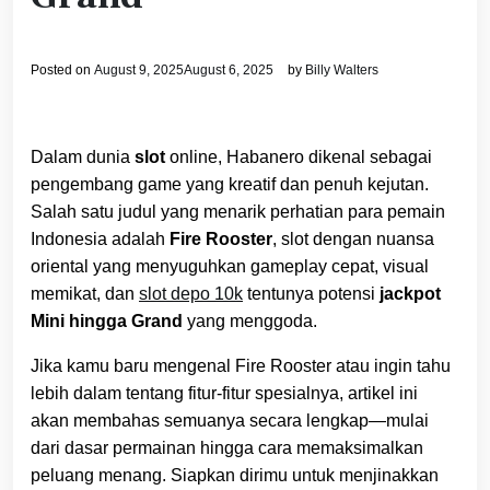
Posted on
August 9, 2025
August 6, 2025
by
Billy Walters
Dalam dunia
slot
online, Habanero dikenal sebagai
pengembang game yang kreatif dan penuh kejutan.
Salah satu judul yang menarik perhatian para pemain
Indonesia adalah
Fire Rooster
, slot dengan nuansa
oriental yang menyuguhkan gameplay cepat, visual
memikat, dan
slot depo 10k
tentunya potensi
jackpot
Mini hingga Grand
yang menggoda.
Jika kamu baru mengenal Fire Rooster atau ingin tahu
lebih dalam tentang fitur-fitur spesialnya, artikel ini
akan membahas semuanya secara lengkap—mulai
dari dasar permainan hingga cara memaksimalkan
peluang menang. Siapkan dirimu untuk menjinakkan