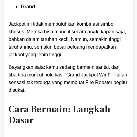
Grand
Jackpot ini tidak membutuhkan kombinasi simbol
khusus. Mereka bisa muncul secara
acak
, kapan saja,
bahkan dalam taruhan kecil. Namun, semakin tinggi
taruhanmu, semakin besar peluang mendapatkan
jackpot yang lebih tinggi.
Bayangkan saja: kamu sedang bermain santai, dan
tiba-tiba muncul notifikasi “Grand Jackpot Win!”—itulah
sensasi tak terduga yang membuat Fire Rooster begitu
disukai.
Cara Bermain: Langkah
Dasar