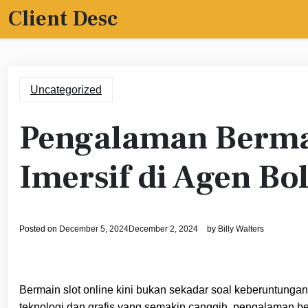
Client Desc
Skip
to
content
Uncategorized
Pengalaman Bermai
Imersif di Agen Bo
Posted on
December 5, 2024
December 2, 2024
by
Billy Walters
Bermain slot online kini bukan sekadar soal keberuntunga
teknologi dan grafis yang semakin canggih, pengalaman be