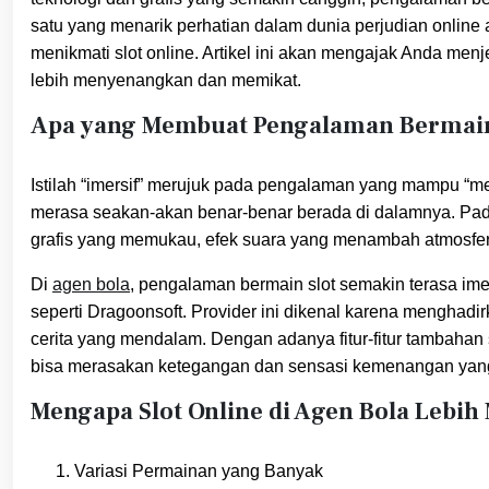
satu yang menarik perhatian dalam dunia perjudian online
menikmati slot online. Artikel ini akan mengajak Anda men
lebih menyenangkan dan memikat.
Apa yang Membuat Pengalaman Bermain 
Istilah “imersif” merujuk pada pengalaman yang mampu “
merasa seakan-akan benar-benar berada di dalamnya. Pada
grafis yang memukau, efek suara yang menambah atmosfer, 
Di
agen bola
, pengalaman bermain slot semakin terasa ime
seperti Dragoonsoft. Provider ini dikenal karena menghadir
cerita yang mendalam. Dengan adanya fitur-fitur tambahan 
bisa merasakan ketegangan dan sensasi kemenangan yang
Mengapa Slot Online di Agen Bola Lebih
Variasi Permainan yang Banyak