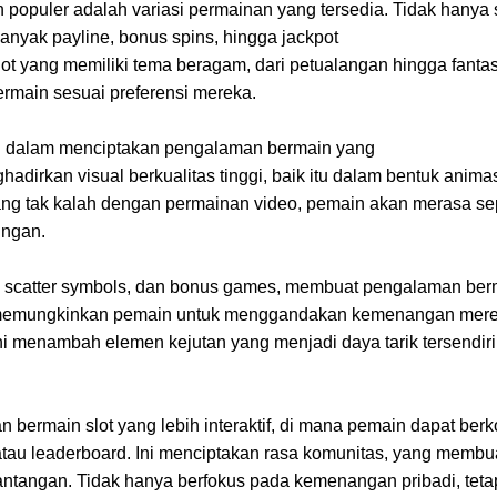
populer adalah variasi permainan yang tersedia. Tidak hanya s
banyak payline, bonus spins, hingga jackpot
lot yang memiliki tema beragam, dari petualangan hingga fantas
main sesuai preferensi mereka.
ting dalam menciptakan pengalaman bermain yang
dirkan visual berkualitas tinggi, baik itu dalam bentuk animas
yang tak kalah dengan permainan video, pemain akan merasa sep
ungan.
ls, scatter symbols, dan bonus games, membuat pengalaman ber
ang memungkinkan pemain untuk menggandakan kemenangan mere
ni menambah elemen kejutan yang menjadi daya tarik tersendiri
ermain slot yang lebih interaktif, di mana pemain dapat ber
atau leaderboard. Ini menciptakan rasa komunitas, yang membu
ntangan. Tidak hanya berfokus pada kemenangan pribadi, tetap