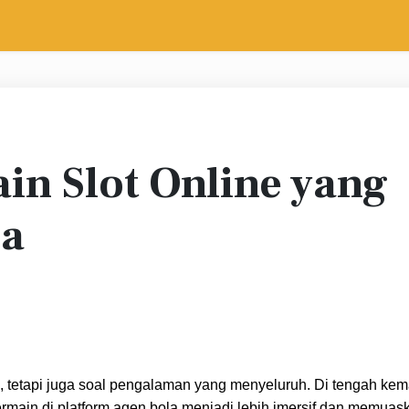
n Slot Online yang
la
n, tetapi juga soal pengalaman yang menyeluruh. Di tengah ke
rmain di platform agen bola menjadi lebih imersif dan memuas