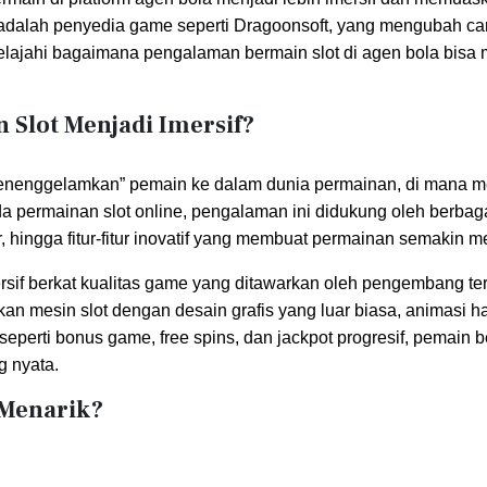
 adalah penyedia game seperti Dragoonsoft, yang mengubah car
jelajahi bagaimana pengalaman bermain slot di agen bola bisa 
Slot Menjadi Imersif?
menenggelamkan” pemain ke dalam dunia permainan, di mana 
 permainan slot online, pengalaman ini didukung oleh berbag
hingga fitur-fitur inovatif yang membuat permainan semakin me
rsif berkat kualitas game yang ditawarkan oleh pengembang t
kan mesin slot dengan desain grafis yang luar biasa, animasi h
seperti bonus game, free spins, dan jackpot progresif, pemain 
 nyata.
 Menarik?