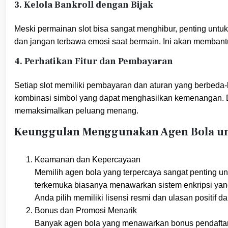
3. Kelola Bankroll dengan Bijak
Meski permainan slot bisa sangat menghibur, penting untu
dan jangan terbawa emosi saat bermain. Ini akan membant
4. Perhatikan Fitur dan Pembayaran
Setiap slot memiliki pembayaran dan aturan yang berbed
kombinasi simbol yang dapat menghasilkan kemenangan. D
memaksimalkan peluang menang.
Keunggulan Menggunakan Agen Bola un
Keamanan dan Kepercayaan
Memilih agen bola yang terpercaya sangat penting u
terkemuka biasanya menawarkan sistem enkripsi yang
Anda pilih memiliki lisensi resmi dan ulasan positif da
Bonus dan Promosi Menarik
Banyak agen bola yang menawarkan bonus pendaftaran