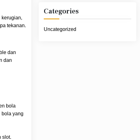
Categories
 kerugian,
pa tekanan.
Uncategorized
ble dan
n dan
en bola
 bola yang
slot.