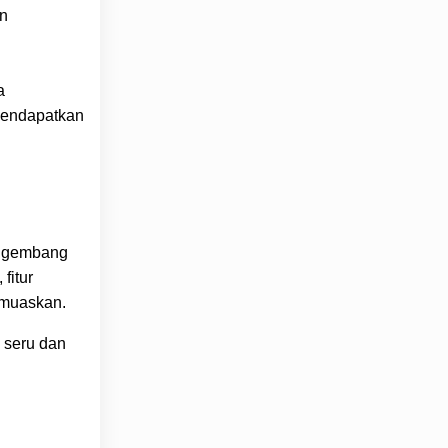
an
a
 mendapatkan
engembang
fitur
emuaskan.
 seru dan