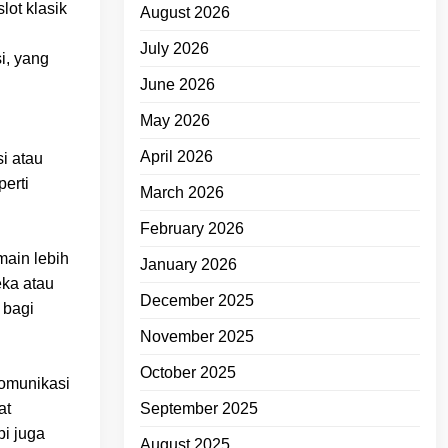
lot klasik
August 2026
July 2026
i, yang
June 2026
May 2026
April 2026
i atau
erti
March 2026
February 2026
main lebih
January 2026
ka atau
December 2025
 bagi
November 2025
October 2025
komunikasi
at
September 2025
i juga
August 2025