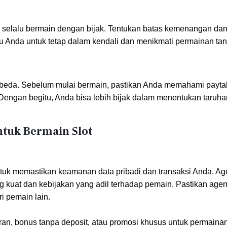
k selalu bermain dengan bijak. Tentukan batas kemenangan dan
u Anda untuk tetap dalam kendali dan menikmati permainan tan
a-beda. Sebelum mulai bermain, pastikan Anda memahami payta
engan begitu, Anda bisa lebih bijak dalam menentukan taruha
tuk Bermain Slot
ntuk memastikan keamanan data pribadi dan transaksi Anda. Ag
 kuat dan kebijakan yang adil terhadap pemain. Pastikan agen
ri pemain lain.
, bonus tanpa deposit, atau promosi khusus untuk permainan 