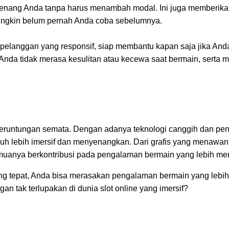
menang Anda tanpa harus menambah modal. Ini juga memberik
ngkin belum pernah Anda coba sebelumnya.
pelanggan yang responsif, siap membantu kapan saja jika And
Anda tidak merasa kesulitan atau kecewa saat bermain, serta
keberuntungan semata. Dengan adanya teknologi canggih dan p
h lebih imersif dan menyenangkan. Dari grafis yang menawan, 
semuanya berkontribusi pada pengalaman bermain yang lebih m
ng tepat, Anda bisa merasakan pengalaman bermain yang lebih
 tak terlupakan di dunia slot online yang imersif?