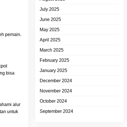
July 2025
June 2025
May 2025
leh pemain.
April 2025
March 2025
February 2025
kpot
January 2025
ing bisa
December 2024
November 2024
October 2024
ahami alur
September 2024
tan untuk