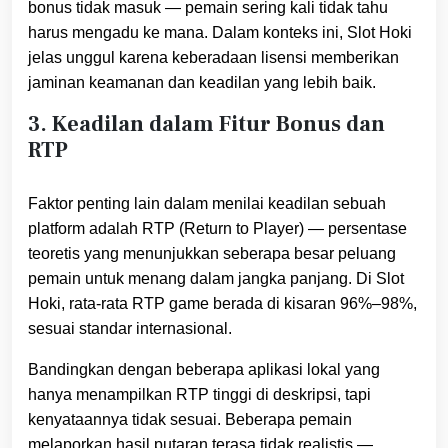
bonus tidak masuk — pemain sering kali tidak tahu
harus mengadu ke mana. Dalam konteks ini, Slot Hoki
jelas unggul karena keberadaan lisensi memberikan
jaminan keamanan dan keadilan yang lebih baik.
3. Keadilan dalam Fitur Bonus dan
RTP
Faktor penting lain dalam menilai keadilan sebuah
platform adalah RTP (Return to Player) — persentase
teoretis yang menunjukkan seberapa besar peluang
pemain untuk menang dalam jangka panjang. Di Slot
Hoki, rata-rata RTP game berada di kisaran 96%–98%,
sesuai standar internasional.
Bandingkan dengan beberapa aplikasi lokal yang
hanya menampilkan RTP tinggi di deskripsi, tapi
kenyataannya tidak sesuai. Beberapa pemain
melaporkan hasil putaran terasa tidak realistis —