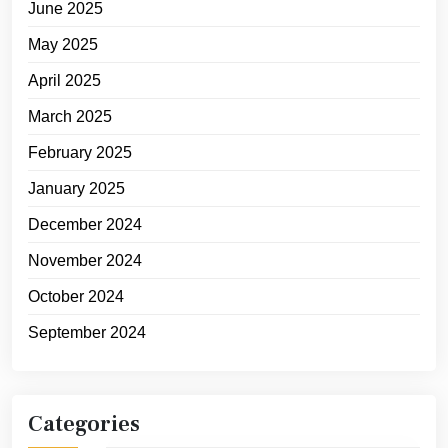
June 2025
May 2025
April 2025
March 2025
February 2025
January 2025
December 2024
November 2024
October 2024
September 2024
Categories