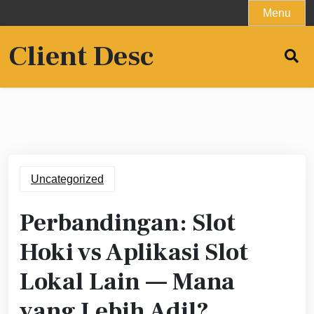
Skip
Menu
to
content
Client Desc
Uncategorized
Perbandingan: Slot
Hoki vs Aplikasi Slot
Lokal Lain — Mana
yang Lebih Adil?