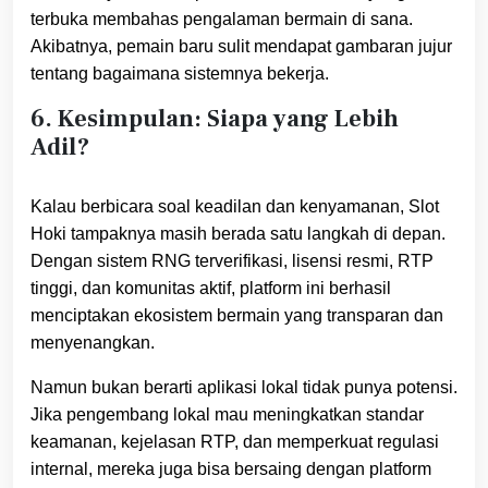
terbuka membahas pengalaman bermain di sana.
Akibatnya, pemain baru sulit mendapat gambaran jujur
tentang bagaimana sistemnya bekerja.
6.
Kesimpulan: Siapa yang Lebih
Adil?
Kalau berbicara soal keadilan dan kenyamanan, Slot
Hoki tampaknya masih berada satu langkah di depan.
Dengan sistem RNG terverifikasi, lisensi resmi, RTP
tinggi, dan komunitas aktif, platform ini berhasil
menciptakan ekosistem bermain yang transparan dan
menyenangkan.
Namun bukan berarti aplikasi lokal tidak punya potensi.
Jika pengembang lokal mau meningkatkan standar
keamanan, kejelasan RTP, dan memperkuat regulasi
internal, mereka juga bisa bersaing dengan platform