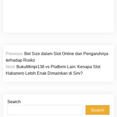
Post
Previous:
Bet Size dalam Slot Online dan Pengaruhnya
navigation
terhadap Risiko
Next:
BukuMimpi138 vs Platform Lain: Kenapa Slot
Habanero Lebih Enak Dimainkan di Sini?
Search
Search