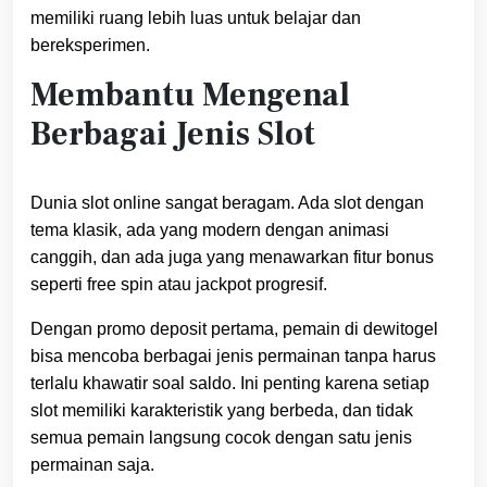
memiliki ruang lebih luas untuk belajar dan
bereksperimen.
Membantu Mengenal
Berbagai Jenis Slot
Dunia slot online sangat beragam. Ada slot dengan
tema klasik, ada yang modern dengan animasi
canggih, dan ada juga yang menawarkan fitur bonus
seperti free spin atau jackpot progresif.
Dengan promo deposit pertama, pemain di dewitogel
bisa mencoba berbagai jenis permainan tanpa harus
terlalu khawatir soal saldo. Ini penting karena setiap
slot memiliki karakteristik yang berbeda, dan tidak
semua pemain langsung cocok dengan satu jenis
permainan saja.