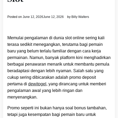
Posted on
June 12, 2026
June 12, 2026
by
Billy Walters
Memulai pengalaman di dunia slot online sering kali
terasa sedikit menegangkan, terutama bagi pemain
baru yang belum terlalu familiar dengan cara kerja
permainan. Namun, banyak platform kini menghadirkan
berbagai penawaran menarik untuk membantu pemula
beradaptasi dengan lebih nyaman. Salah satu yang
cukup sering dibicarakan adalah promo deposit
pertama di
dewitogel
, yang dirancang untuk memberi
pengalaman awal yang lebih ringan dan
menyenangkan.
Promo seperti ini bukan hanya soal bonus tambahan,
tetapi juga kesempatan bagi pemain baru untuk