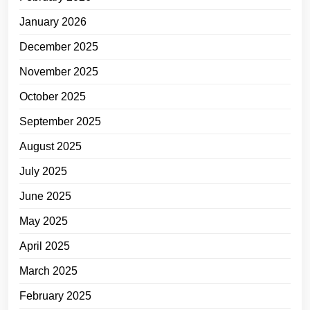
January 2026
December 2025
November 2025
October 2025
September 2025
August 2025
July 2025
June 2025
May 2025
April 2025
March 2025
February 2025