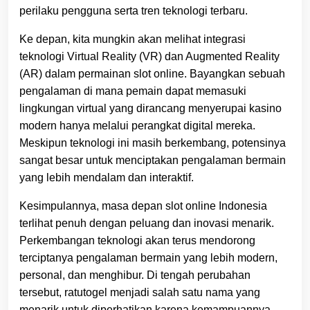
perilaku pengguna serta tren teknologi terbaru.
Ke depan, kita mungkin akan melihat integrasi
teknologi Virtual Reality (VR) dan Augmented Reality
(AR) dalam permainan slot online. Bayangkan sebuah
pengalaman di mana pemain dapat memasuki
lingkungan virtual yang dirancang menyerupai kasino
modern hanya melalui perangkat digital mereka.
Meskipun teknologi ini masih berkembang, potensinya
sangat besar untuk menciptakan pengalaman bermain
yang lebih mendalam dan interaktif.
Kesimpulannya, masa depan slot online Indonesia
terlihat penuh dengan peluang dan inovasi menarik.
Perkembangan teknologi akan terus mendorong
terciptanya pengalaman bermain yang lebih modern,
personal, dan menghibur. Di tengah perubahan
tersebut, ratutogel menjadi salah satu nama yang
menarik untuk diperhatikan karena kemampuannya