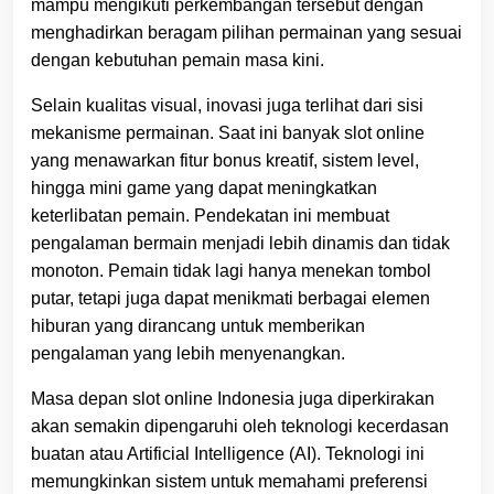
mampu mengikuti perkembangan tersebut dengan
menghadirkan beragam pilihan permainan yang sesuai
dengan kebutuhan pemain masa kini.
Selain kualitas visual, inovasi juga terlihat dari sisi
mekanisme permainan. Saat ini banyak slot online
yang menawarkan fitur bonus kreatif, sistem level,
hingga mini game yang dapat meningkatkan
keterlibatan pemain. Pendekatan ini membuat
pengalaman bermain menjadi lebih dinamis dan tidak
monoton. Pemain tidak lagi hanya menekan tombol
putar, tetapi juga dapat menikmati berbagai elemen
hiburan yang dirancang untuk memberikan
pengalaman yang lebih menyenangkan.
Masa depan slot online Indonesia juga diperkirakan
akan semakin dipengaruhi oleh teknologi kecerdasan
buatan atau Artificial Intelligence (AI). Teknologi ini
memungkinkan sistem untuk memahami preferensi