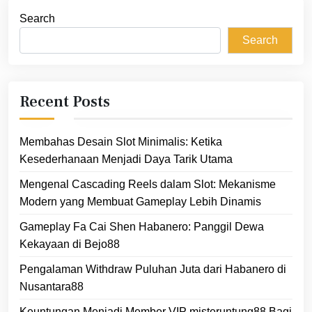
Search
Search
Recent Posts
Membahas Desain Slot Minimalis: Ketika
Kesederhanaan Menjadi Daya Tarik Utama
Mengenal Cascading Reels dalam Slot: Mekanisme
Modern yang Membuat Gameplay Lebih Dinamis
Gameplay Fa Cai Shen Habanero: Panggil Dewa
Kekayaan di Bejo88
Pengalaman Withdraw Puluhan Juta dari Habanero di
Nusantara88
Keuntungan Menjadi Member VIP misteruntung88 Bagi