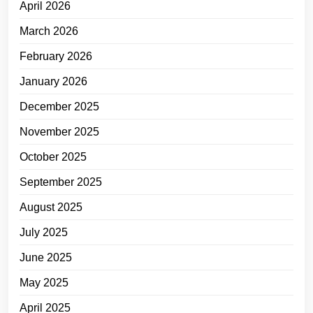
April 2026
March 2026
February 2026
January 2026
December 2025
November 2025
October 2025
September 2025
August 2025
July 2025
June 2025
May 2025
April 2025