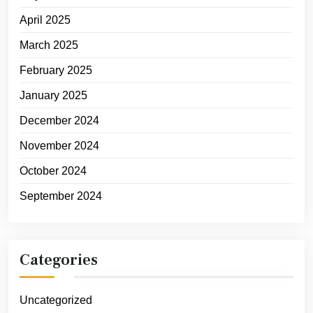
April 2025
March 2025
February 2025
January 2025
December 2024
November 2024
October 2024
September 2024
Categories
Uncategorized