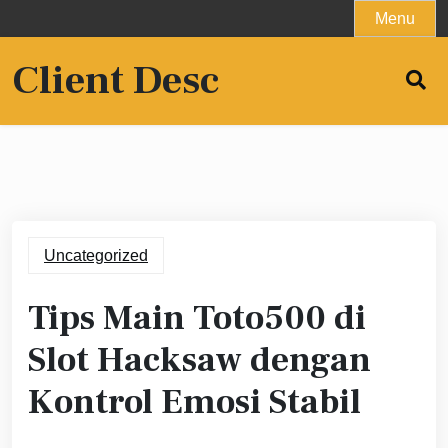
Skip
Menu
to
content
Client Desc
Uncategorized
Tips Main Toto500 di
Slot Hacksaw dengan
Kontrol Emosi Stabil