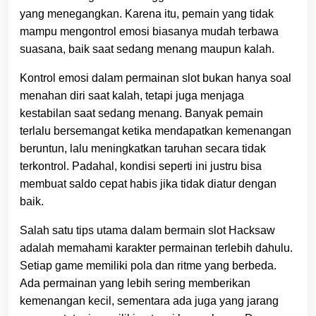
yang menegangkan. Karena itu, pemain yang tidak
mampu mengontrol emosi biasanya mudah terbawa
suasana, baik saat sedang menang maupun kalah.
Kontrol emosi dalam permainan slot bukan hanya soal
menahan diri saat kalah, tetapi juga menjaga
kestabilan saat sedang menang. Banyak pemain
terlalu bersemangat ketika mendapatkan kemenangan
beruntun, lalu meningkatkan taruhan secara tidak
terkontrol. Padahal, kondisi seperti ini justru bisa
membuat saldo cepat habis jika tidak diatur dengan
baik.
Salah satu tips utama dalam bermain slot Hacksaw
adalah memahami karakter permainan terlebih dahulu.
Setiap game memiliki pola dan ritme yang berbeda.
Ada permainan yang lebih sering memberikan
kemenangan kecil, sementara ada juga yang jarang