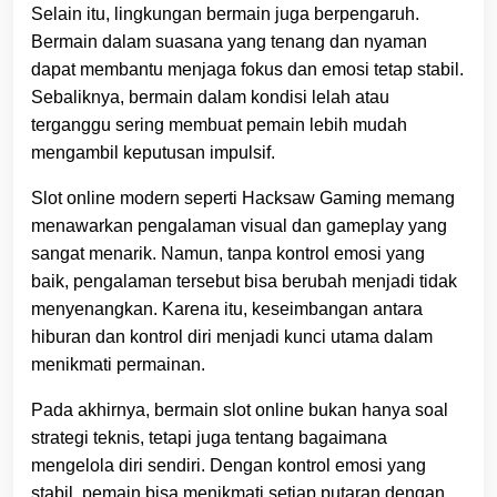
Selain itu, lingkungan bermain juga berpengaruh.
Bermain dalam suasana yang tenang dan nyaman
dapat membantu menjaga fokus dan emosi tetap stabil.
Sebaliknya, bermain dalam kondisi lelah atau
terganggu sering membuat pemain lebih mudah
mengambil keputusan impulsif.
Slot online modern seperti Hacksaw Gaming memang
menawarkan pengalaman visual dan gameplay yang
sangat menarik. Namun, tanpa kontrol emosi yang
baik, pengalaman tersebut bisa berubah menjadi tidak
menyenangkan. Karena itu, keseimbangan antara
hiburan dan kontrol diri menjadi kunci utama dalam
menikmati permainan.
Pada akhirnya, bermain slot online bukan hanya soal
strategi teknis, tetapi juga tentang bagaimana
mengelola diri sendiri. Dengan kontrol emosi yang
stabil, pemain bisa menikmati setiap putaran dengan