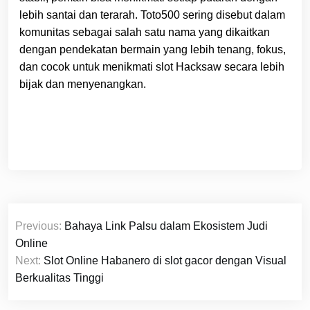
lebih santai dan terarah. Toto500 sering disebut dalam
komunitas sebagai salah satu nama yang dikaitkan
dengan pendekatan bermain yang lebih tenang, fokus,
dan cocok untuk menikmati slot Hacksaw secara lebih
bijak dan menyenangkan.
Post
Previous:
Bahaya Link Palsu dalam Ekosistem Judi
navigation
Online
Next:
Slot Online Habanero di slot gacor dengan Visual
Berkualitas Tinggi